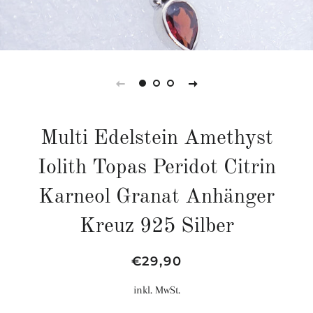
Multi Edelstein Amethyst
Iolith Topas Peridot Citrin
Karneol Granat Anhänger
Kreuz 925 Silber
Normaler
Sonderpreis
€29,90
Preis
inkl. MwSt.