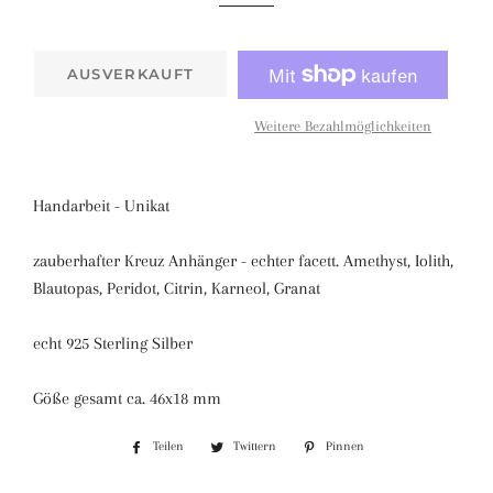
AUSVERKAUFT
Weitere Bezahlmöglichkeiten
Handarbeit - Unikat
zauberhafter Kreuz Anhänger - echter facett. Amethyst, Iolith,
Blautopas, Peridot, Citrin, Karneol, Granat
echt 925 Sterling Silber
Göße gesamt ca. 46x18 mm
Teilen
Auf
Twittern
Auf
Pinnen
Auf
Facebook
Twitter
Pinterest