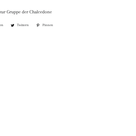
 zur Gruppe der Chalcedone
len
Auf
Twittern
Auf
Pinnen
Auf
Facebook
Twitter
Pinterest
teilen
twittern
pinnen