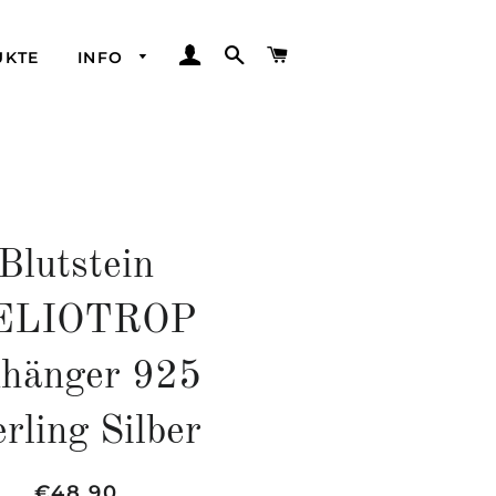
EINLOGGEN
SUCHE
WARENKORB
UKTE
INFO
Blutstein
ELIOTROP
hänger 925
erling Silber
Normaler
Sonderpreis
€48,90