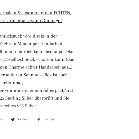
rhalten Sie garantiert den ECHTEN,
hen Larimar aus Santo Domingo!
hmuckstück wird direkt in der
fachsten Mitteln per Handarbeit
alb man natürlich kein absolut perfektes
ergestelltes) Stück erwarten kann (das
den Charme echter Handarbeit aus...).
er anderen Schmuckstück ist auch
 erkennbar,
ber von mir mit einem Silberprüfgerät
925 Sterling Silber überprüft und Sie
t echtes 925 Silber.
len
Auf
Twittern
Auf
Pinnen
Auf
Facebook
Twitter
Pinterest
teilen
twittern
pinnen