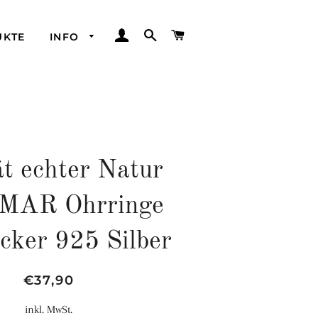
EINLOGGEN
SUCHE
WARENKORB
UKTE
INFO
ät echter Natur
MAR Ohrringe
cker 925 Silber
Normaler
Sonderpreis
€37,90
Preis
inkl. MwSt.