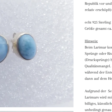
Republik vor un
relativ erschöpft)
echt 925 Sterling 
Größe gesamt ca
Hinweis:
Beim Larimar ko
Sprünge oder Ris
(Drucksprünge) b
Qualitätsmangel.
während der Entwi
dann auf dem Hei
Aufgrund der Sel
Larimars wird mit
billiges, künstli
unbedingt genau