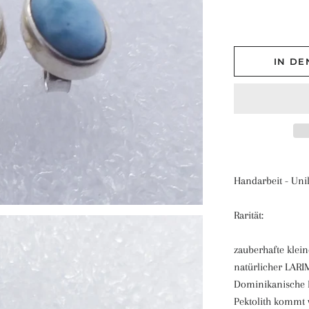
IN D
Handarbeit - Uni
Rarität:
zauberhafte klein
natürlicher LAR
Dominikanische R
Pektolith kommt 