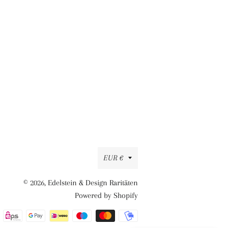
Währung
EUR €
© 2026,
Edelstein & Design Raritäten
Powered by Shopify
Zahlungsmethoden