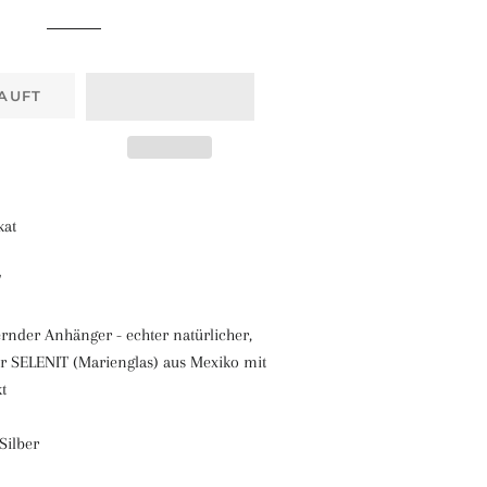
AUFT
kat
T
ernder Anhänger - echter natürlicher,
 SELENIT (Marienglas) aus Mexiko mit
t
Silber