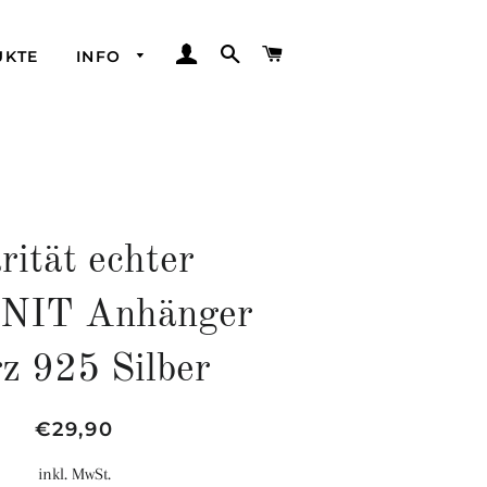
EINLOGGEN
SUCHE
WARENKORB
UKTE
INFO
rität echter
NIT Anhänger
z 925 Silber
Normaler
Sonderpreis
€29,90
Preis
inkl. MwSt.