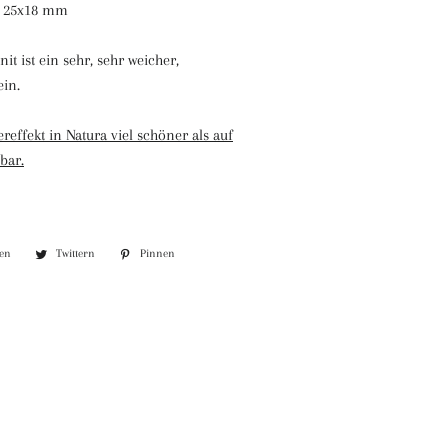
. 25x18 mm
it ist ein sehr, sehr weicher,
ein.
reffekt in Natura viel schöner als auf
bar.
len
Auf
Twittern
Auf
Pinnen
Auf
Facebook
Twitter
Pinterest
teilen
twittern
pinnen