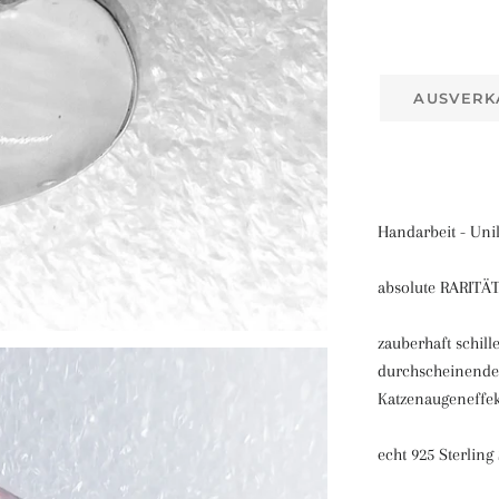
AUSVERK
Handarbeit - Uni
absolute RARITÄ
zauberhaft schill
durchscheinender
Katzenaugeneffek
echt 925 Sterling 