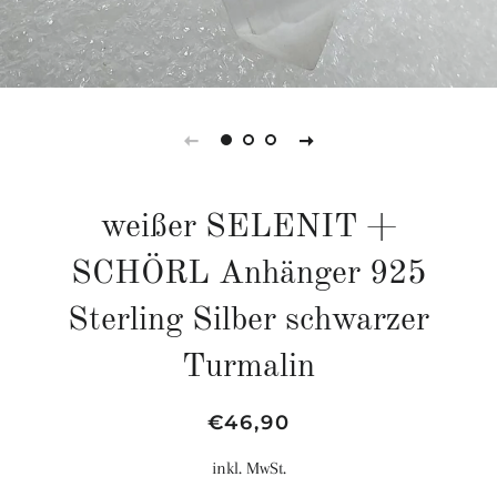
weißer SELENIT +
SCHÖRL Anhänger 925
Sterling Silber schwarzer
Turmalin
Normaler
Sonderpreis
€46,90
Preis
inkl. MwSt.