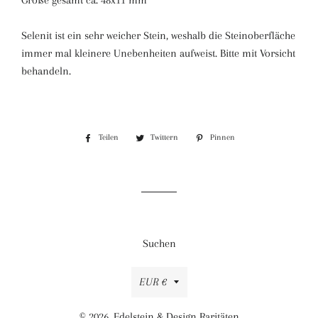
Größe gesamt ca. 48x11 mm
Selenit ist ein sehr weicher Stein, weshalb die Steinoberfläche
immer mal kleinere Unebenheiten aufweist. Bitte mit Vorsicht
behandeln.
Teilen
Auf
Twittern
Auf
Pinnen
Auf
Facebook
Twitter
Pinterest
teilen
twittern
pinnen
Suchen
Währung
EUR €
© 2026,
Edelstein & Design Raritäten