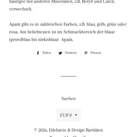
häufiger mit anderen Mineralien, z.B. Beryll und Calcit,
verwechselt.
Apatit gibt es in zahlreichen Farben, z.B. blau, gelb, grün oder
rosa. Am beliebtesten ist im Schmuckbereich der blaue
(petrolblau bis türkisblau) Apatit.
Teilen
Auf
Twittern
Auf
Pinnen
Auf
Facebook
Twitter
Pinterest
teilen
twittern
pinnen
Suchen
Währung
EUR €
© 2026,
Edelstein & Design Raritäten